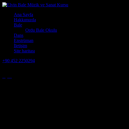
Ana Sayfa
Hakkımızda
Bale
Ordu Bale Okulu
Dans
Enstrüman
İletişim
Site haritası
+90 452 2250294
<span
Özel Elvin Bale Muzik ve Sanat Okulu - ORDU
Ordu’da Sanat ve Estetik: Elvin Bale Sanat Okulu
ile Geleceğe Zarif Bir Adım
Ordu’da Sanat ve Estetik: Elvin Bale Sanat Okulu
ile Geleceğe Zarif Bir Adım